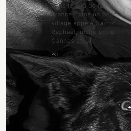
dans le sud de la
France, dans un petit
village appelé Saint-
Raphaël, niché entre
Cannes et ...
Par
Jérôme Scullino