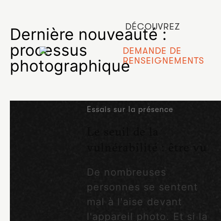
DÉCOUVREZ
Dernière nouveauté :
processus
DEMANDE DE
RENSEIGNEMENTS
photographique
Essais sur la présence
Le seuil de la
vulnérabilité : être vu
De nombreuses
personnes se sentent
mal à l'aise devant
l'appareil photo. Et si la