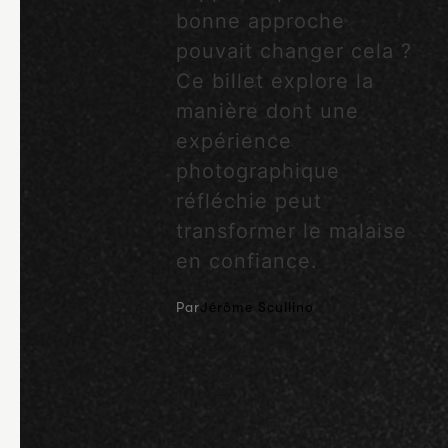
bonne approche
pouvait changer cela ?
Ce billet explore la
manière dont une
expérience
photographique
réfléchie peut
transformer le malaise
en confiance.
Par
Jérôme Scullino