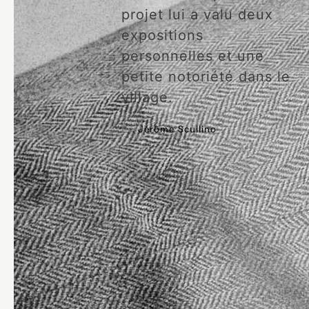
projet lui a valu deux
expositions
personnelles et une
petite notoriété dans le
village.
Par
Jérôme Scullino