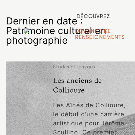
DÉCOUVREZ
Dernier en date :
Patrimoine culturel en
DEMANDE DE
RENSEIGNEMENTS
photographie
Études et travaux
Les anciens de
Collioure
Les Aînés de Collioure,
le début d'une carrière
artistique pour Jérôme
Scullino. Ce premier