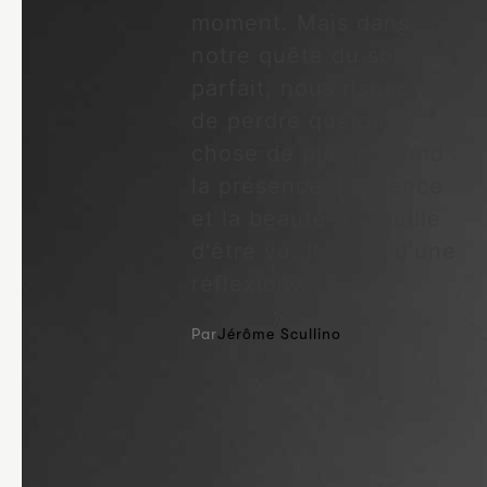
moment. Mais dans
notre quête du sourire
parfait, nous risquons
de perdre quelque
chose de plus profond :
la présence, l'essence
et la beauté tranquille
d'être vu. Il s'agit d'une
réflexion ...
Par
Jérôme Scullino