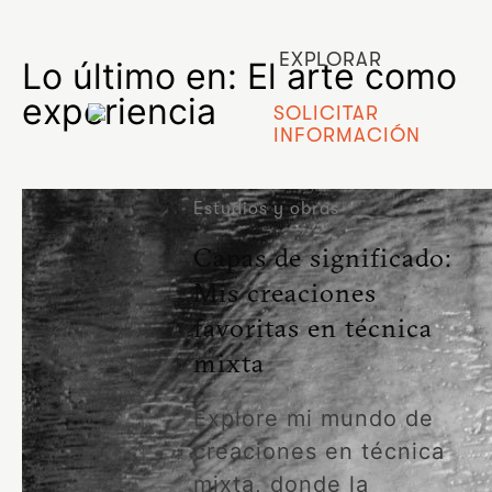
EXPLORAR
Lo último en: El arte como
experiencia
SOLICITAR
INFORMACIÓN
Estudios y obras
Capas de significado:
Mis creaciones
favoritas en técnica
mixta
Explore mi mundo de
creaciones en técnica
mixta, donde la