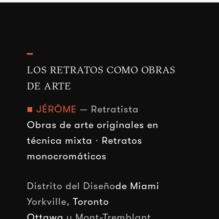
━
LOS RETRATOS COMO OBRAS
DE ARTE
■ JÉRÔME
— Retratista
Obras de arte originales en
técnica mixta
·
Retratos
monocromáticos
Distrito del Diseño
de Miami
Yorkville,
Toronto
Ottawa
y Mont-Tremblant