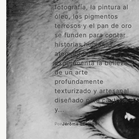
fotografía, la pintura al
óleo, los pigmentos
terrosos y el pan de oro
se funden para contar
historias humanas
atemporales.
Experimenta la belleza
de un arte
profundamente
texturizado y artesanal
diseñado para cautivar
y...
Por
Jérôme Scullino