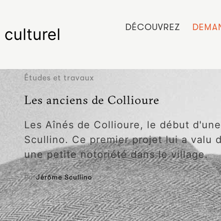
DÉCOUVREZ
DEMAN
 culturel
Études et travaux
Les anciens de Collioure
Les Aînés de Collioure, le début d'une
Scullino. Ce premier projet lui a valu
une petite notoriété dans le village.
Par
Jérôme Scullino