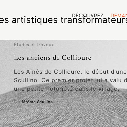
DÉCOUVREZ
DEMAN
es artistiques transformateur
Études et travaux
Les anciens de Collioure
Les Aînés de Collioure, le début d'une
Scullino. Ce premier projet lui a valu
une petite notoriété dans le village.
Par
Jérôme Scullino