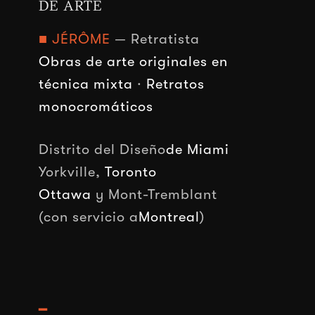
DE ARTE
■ JÉRÔME
— Retratista
Obras de arte originales en
técnica mixta
·
Retratos
monocromáticos
Distrito del Diseño
de Miami
Yorkville,
Toronto
Ottawa
y Mont-Tremblant
(con servicio a
Montreal
)
━