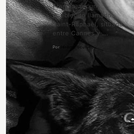
Francia, en un
pueblecito llamado
Saint-Raphaël, situado
entre Cannes y ...
Por
Jérôme Scullino