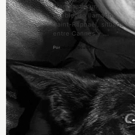
Francia, en un
pueblecito llamado
Saint-Raphaël, situado
entre Cannes y ...
Por
Jérôme Scullino