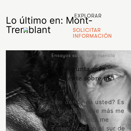
EXPLORAR
Lo último en: Mont-
Tremblant
SOLICITAR
INFORMACIÓN
Ensayos sobre la presencia
La pregunta más
frecuente sobre mi
vida
¿De dónde es usted? Es
la pregunta que más me
hacen, y nunca me
canso. Nací en el sur de