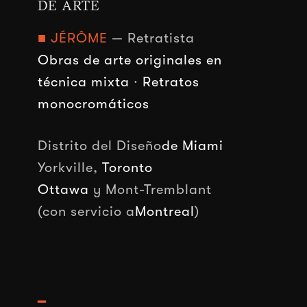
DE ARTE
■ JÉRÔME
— Retratista
Obras de arte originales en
técnica mixta
·
Retratos
monocromáticos
Distrito del Diseño
de Miami
Yorkville,
Toronto
Ottawa
y Mont-Tremblant
(con servicio a
Montreal
)
━