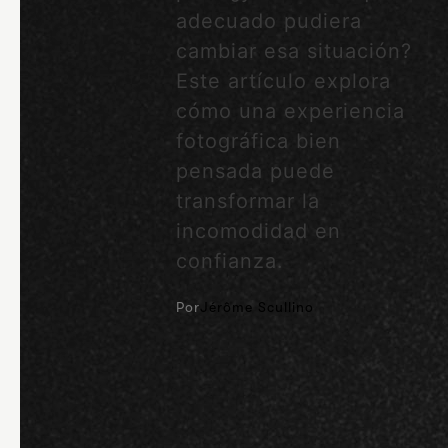
adecuado pudiera
cambiar esa situación?
Este artículo explora
cómo una experiencia
fotográfica bien
pensada puede
transformar la
incomodidad en
confianza.
Por
Jérôme Scullino