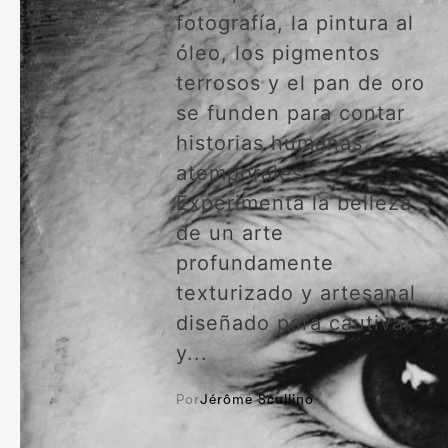
fotografía, la pintura al
óleo, los pigmentos
terrosos y el pan de oro
se funden para contar
historias humanas
atemporales.
Experimenta la belleza
de un arte
profundamente
texturizado y artesanal
diseñado para cautivar
y...
Por
Jérôme Scullino