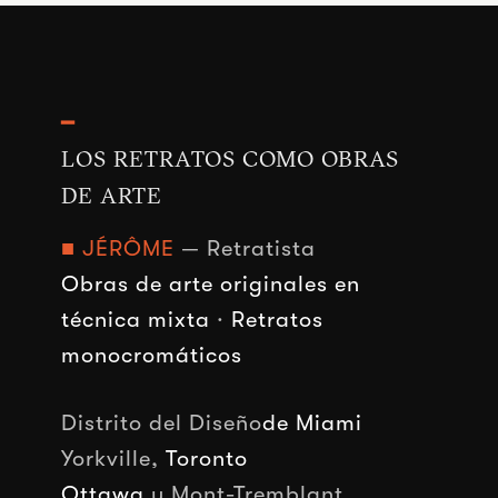
━
LOS RETRATOS COMO OBRAS
DE ARTE
■ JÉRÔME
— Retratista
Obras de arte originales en
técnica mixta
·
Retratos
monocromáticos
Distrito del Diseño
de Miami
Yorkville,
Toronto
Ottawa
y Mont-Tremblant