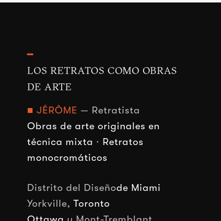
━
LOS RETRATOS COMO OBRAS
DE ARTE
■ JÉRÔME
— Retratista
Obras de arte originales en
técnica mixta
·
Retratos
monocromáticos
Distrito del Diseño
de Miami
Yorkville,
Toronto
Ottawa
y Mont-Tremblant