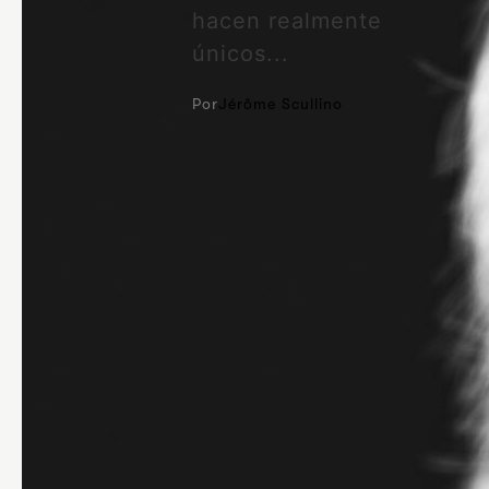
hacen realmente
únicos...
Por
Jérôme Scullino