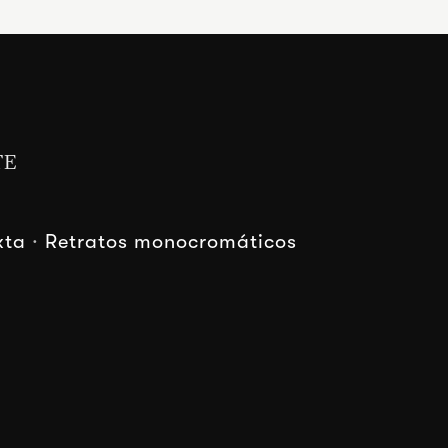
TE
xta
·
Retratos monocromáticos