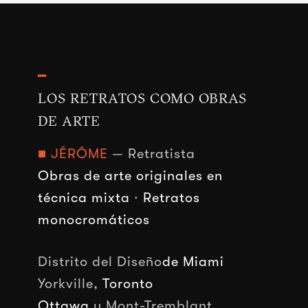
━
LOS RETRATOS COMO OBRAS
DE ARTE
■ JÉRÔME
— Retratista
Obras de arte originales en
técnica mixta
·
Retratos
monocromáticos
Distrito del Diseño
de Miami
Yorkville,
Toronto
Ottawa
y Mont-Tremblant