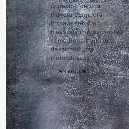
conexión de una
manera atemporal.
Inspirándome en
maestros impresionistas
como Renoir y Klimt,
desarrollé una
meticulosa...
Por
Jérôme Scullino